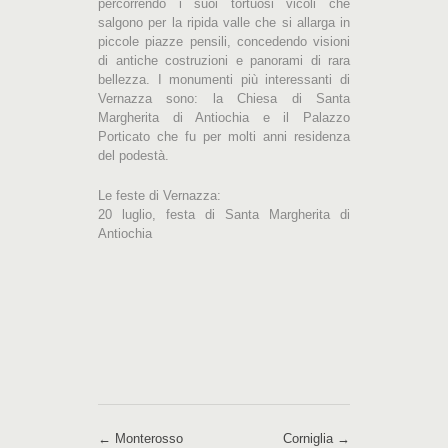
percorrendo i suoi tortuosi vicoli che
salgono per la ripida valle che si allarga in
piccole piazze pensili, concedendo visioni
di antiche costruzioni e panorami di rara
bellezza. I monumenti più interessanti di
Vernazza sono: la Chiesa di Santa
Margherita di Antiochia e il Palazzo
Porticato che fu per molti anni residenza
del podestà.
Le feste di Vernazza:
20 luglio, festa di Santa Margherita di
Antiochia
← Monterosso
Corniglia →