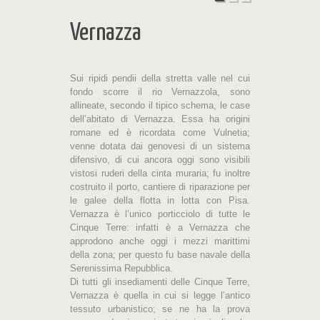
Vernazza
Sui ripidi pendii della stretta valle nel cui
fondo scorre il rio Vernazzola, sono
allineate, secondo il tipico schema, le case
dell’abitato di Vernazza. Essa ha origini
romane ed è ricordata come Vulnetia;
venne dotata dai genovesi di un sistema
difensivo, di cui ancora oggi sono visibili
vistosi ruderi della cinta muraria; fu inoltre
costruito il porto, cantiere di riparazione per
le galee della flotta in lotta con Pisa.
Vernazza è l’unico porticciolo di tutte le
Cinque Terre: infatti è a Vernazza che
approdono anche oggi i mezzi marittimi
della zona; per questo fu base navale della
Serenissima Repubblica.
Di tutti gli insediamenti delle Cinque Terre,
Vernazza è quella in cui si legge l’antico
tessuto urbanistico; se ne ha la prova