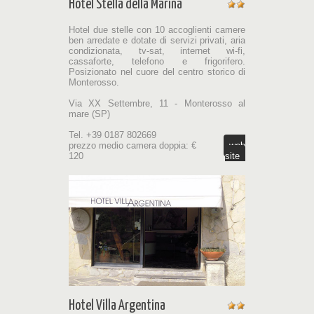
Hotel Stella della Marina
Hotel due stelle con 10 accoglienti camere
ben arredate e dotate di servizi privati, aria
condizionata, tv-sat, internet wi-fi,
cassaforte, telefono e frigorifero.
Posizionato nel cuore del centro storico di
Monterosso.
Via XX Settembre, 11 - Monterosso al
mare (SP)
Tel. +39 0187 802669
prezzo medio camera doppia: €
web
120
site
Hotel Villa Argentina